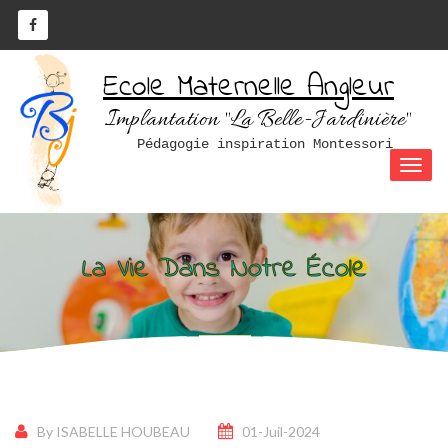
Ecole Maternelle Angleur
Implantation "La Belle-Jardinière"
Pédagogie inspiration Montessori
La Vie Dans Notre École
By ISABELLE HOUBEAU
01-Juil-2024