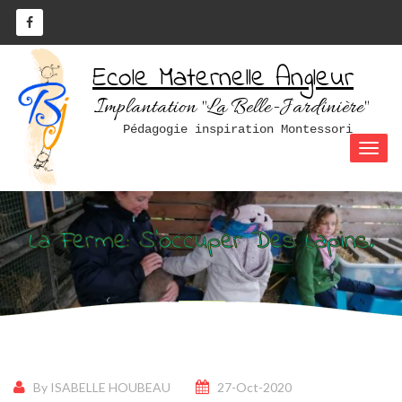
Ecole Maternelle Angleur
Implantation "La Belle-Jardinière"
Pédagogie inspiration Montessori
La Ferme: S’occuper Des Lapins.
By ISABELLE HOUBEAU
27-Oct-2020